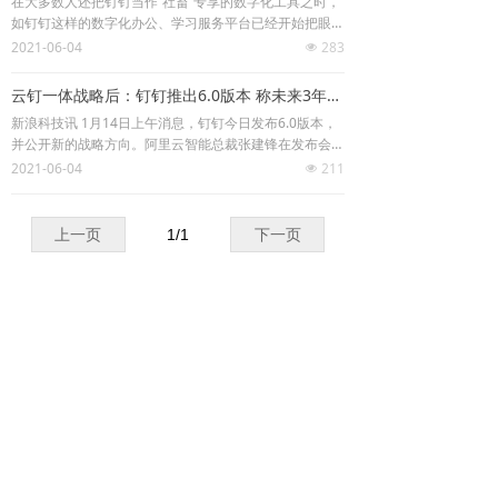
在大多数人还把钉钉当作“社畜”专享的数字化工具之时，
如钉钉这样的数字化办公、学习服务平台已经开始把眼光
在此次公布的春雷计划普惠方案中，钉钉将为100个
移向了更广阔、更下沉的市场。就在9月初，钉钉春雷计
2021-06-04
283
区县免费提供数字区县、数字乡村解决方案，并为每个区
넶
划宣布，将拿出上亿补贴，联动阿里巴巴集团多方力量，
县培养100个位数字化人才；整合阿里生态产业链的能
在全国范围内打造100个数字化区县，建德正占据了其中
力，进行普惠金融、钉钉企业支付等场景化深度赋能。
云钉一体战略后：钉钉推出6.0版本 称未来3年实现1000万个钉应用
一席。
新浪科技讯 1月14日上午消息，钉钉今日发布6.0版本，
并公开新的战略方向。阿里云智能总裁张建锋在发布会上
表示：“钉钉不仅仅是一个沟通工具，新钉钉的目标是成
2021-06-04
211
넶
为中国最好的企业协同办公和应用开发平台，让所有业务
环节的微小创新变得更容易，让进步发生。”
上一页
1
/
1
下一页