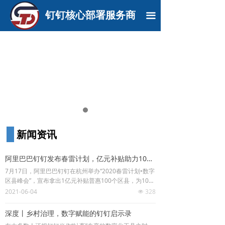
钉钉核心部署服务商
끀
新闻资讯
阿里巴巴钉钉发布春雷计划，亿元补贴助力100区县数字化
7月17日，阿里巴巴钉钉在杭州举办“2020春雷计划•数字
区县峰会”，宣布拿出1亿元补贴普惠100个区县，为1000
0座乡村振兴提
2021-06-04
328
넶
供数字基建。峰会现场，包括江西赣州章贡区、湖北
恩施巴东县、甘肃定西临洮县在内的9个区县与钉钉签署
深度丨乡村治理，数字赋能的钉钉启示录
战略合作协议，搭上数字化快车。